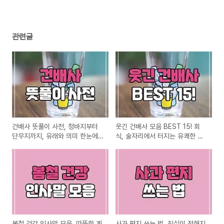
관련글
건배사 뜻풀이 사전, 청바지부터
웃긴 건배사 모음 BEST 15! 회
단무지까지, 유래와 의미 한눈에
식, 술자리에서 터지는 유쾌한 한
보기
마디
봄철 건강 인사말 모음, 따뜻한 계
사과 편지 쓰는 법, 진심이 전해지