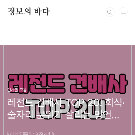
본문 바로가기
정보의 바다
인사말 모음
레전드 건배사 TOP 20! 회식·
술자리 분위기 살리는 명언급
건배사 모음
by 생생정보24
2025. 4. 8.