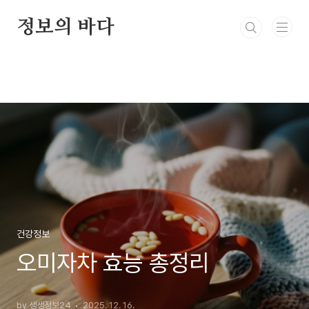
본문 바로가기
정보의 바다
건강정보
오미자차 효능 총정리
by 생생정보24
2025. 12. 16.