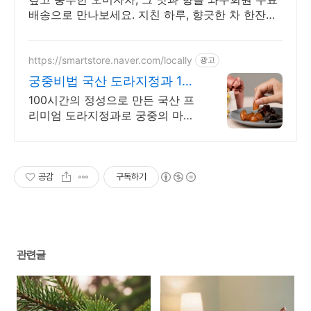
배송으로 만나보세요. 지친 하루, 향긋한 차 한잔으
로 여유를! 쿠팡에서 다양한 차를 발견하세요.
https://smartstore.naver.com/locally
광고
궁중비법 국산 도라지정과 100
시간의 정성, 궁중간식
100시간의 정성으로 만든 국산 프
리미엄 도라지정과로 궁중의 마음
을 선물하세요
공감
구독하기
관련글