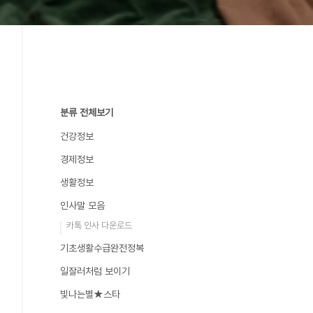
분류 전체보기
건강정보
경제정보
생활정보
인사말 모음
카톡 인사 다운로드
기초생활수급완전정복
일잘러처럼 보이기
빛나는별★스타