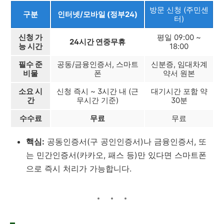
방문 신청 (주민센
구분
인터넷/모바일 (정부24)
터)
신청 가
평일 09:00 ~
24시간 연중무휴
능 시간
18:00
필수 준
공동/금융인증서, 스마트
신분증, 임대차계
비물
폰
약서 원본
소요 시
신청 즉시 ~ 3시간 내 (근
대기시간 포함 약
간
무시간 기준)
30분
수수료
무료
무료
핵심:
공동인증서(구 공인인증서)나 금융인증서, 또
는 민간인증서(카카오, 패스 등)만 있다면 스마트폰
으로 즉시 처리가 가능합니다.