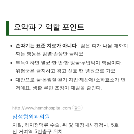
요약과 기억할 포인트
손따기는 표준 치료가 아니다
. 검은 피가 나올 때까지
짜는 행동은 감염·손상만 늘려요.
부득이하면 멸균·한 번·한 방울·무압박이 핵심이다.
위험군은 금지하고 경고 신호 땐 병원으로 가요.
대안으로 물·온찜질·걷기·지압·제산제/소화효소가 먼
저예요. 생활 루틴 조정이 재발을 줄인다.
http://www.hemohospital.com
광고
삼성항외과의원
치질, 하지정맥류 수술, 위 및 대장내시경검사, 5호
선 거여역 5번출구 위치