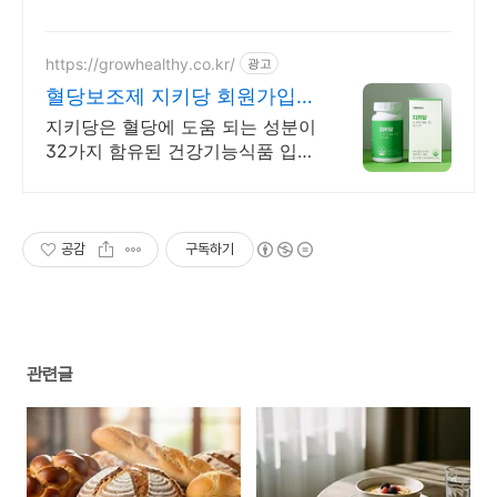
https://growhealthy.co.kr/
광고
혈당보조제 지키당 회원가입
7,000원 쿠폰
지키당은 혈당에 도움 되는 성분이
32가지 함유된 건강기능식품 입니
다. 선착순 하루 100명 특별 혜택
공감
구독하기
관련글