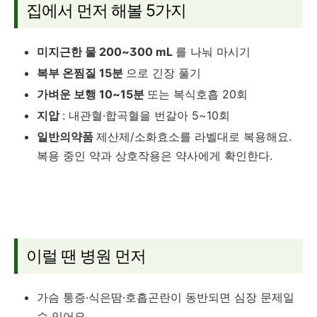
집에서 먼저 해볼 5가지
미지근한 물 200~300 mL
를 나눠 마시기
복부 온찜질 15분
으로 긴장 풀기
가벼운 보행 10~15분
또는 복식호흡 20회
지압
: 내관혈·합곡혈을 번갈아 5~10회
일반의약품
제산제/소화효소를 라벨대로 복용해요.
복용 중인 약과 상호작용은 약사에게 확인한다.
이럴 땐 병원 먼저
가슴 통증·식은땀·호흡곤란이 동반되면 심장 문제일
수 있어요.