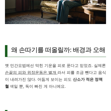
왜 손따기를 떠올릴까: 배경과 오해
옛 민간요법에선 막힌 기운을 피로 푼다고 믿었죠. 실제론
손끝의 피와 위장운동은 별개
라서 피를 조금 뺀다고 음식
이 내려가진 않다. 어둡게 보이는 피도
산소가 적은 정맥
혈
색일 뿐, 독이 빠진 게 아니에요.