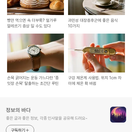
빵만 먹으면 속 더부룩? 밀가루
과민성 대장증후군에 좋은 음식
알레르기 증상 일 수도 있다
10가지
손목 굵어지는 운동 가느다란 ‘종
구강 체온계 사용법. 위치 1cm 차
잇장 손목’ 탈출하는 초간단 루틴
이에 체온 확 바뀜
정보의 바다
좋은 글과 좋은 정보, 각종 인사말을 공유해 드려요~
구독하기