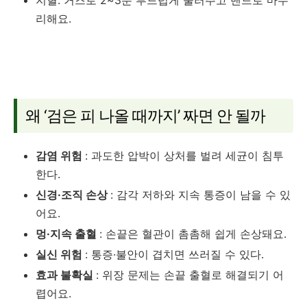
지혈: 거즈로 2~3분 부드럽게 눌러주고 밴드로 마무
리해요.
왜 ‘검은 피 나올 때까지’ 짜면 안 될까
감염 위험
: 과도한 압박이 상처를 벌려 세균이 침투
한다.
신경·조직 손상
: 감각 저하와 지속 통증이 남을 수 있
어요.
멍·지속 출혈
: 손끝은 혈관이 촘촘해 쉽게 손상돼요.
실신 위험
: 통증·불안이 겹치면 쓰러질 수 있다.
효과 불확실
: 위장 문제는 손끝 출혈로 해결되기 어
렵어요.