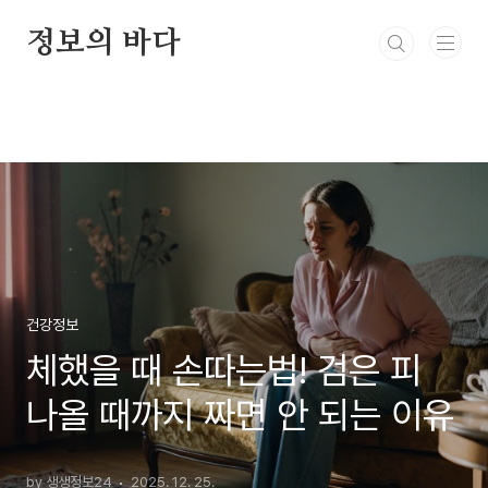
본문 바로가기
정보의 바다
건강정보
체했을 때 손따는법! 검은 피
나올 때까지 짜면 안 되는 이유
by 생생정보24
2025. 12. 25.