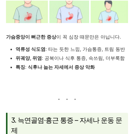
가슴중앙이 뻐근한 증상
이 꼭 심장 때문만은 아닙니다.
역류성 식도염
: 타는 듯한 느낌, 가슴통증, 트림 동반
위궤양, 위염
: 공복이나 식후 통증, 속쓰림, 더부룩함
특징
:
식후나 눕는 자세에서 증상 악화
3. 늑연골염·흉근 통증 – 자세나 운동 문
제