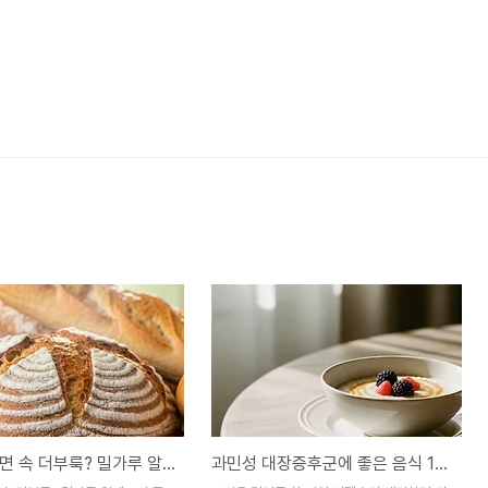
빵만 먹으면 속 더부룩? 밀가루 알레르기 증상 일 수도 있다
과민성 대장증후군에 좋은 음식 10가지