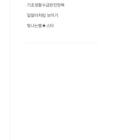
기초생활수급완전정복
일잘러처럼 보이기
빛나는별★스타