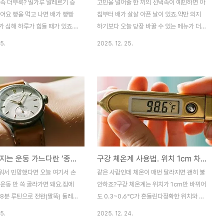
 속 더부룩? 밀가루 알레르기 증
고민을 덜어줄 한 끼의 선택속이 예민하면 아
어요 빵을 먹고 나면 배가 빵빵
침부터 배가 살살 아픈 날이 있죠.약만 의지
 심해 하루가 힘들 때가 있죠.
하기보다 오늘 당장 바꿀 수 있는 메뉴가 더
 아니라면 밀 알레르기 나 글루텐
현실적일 때가 많아요.아래에는 배를 편하게
5.
2025. 12. 25.
성 을 의심해 볼 필요가 있어요.
만드는 10가지 음식 과 안전한 양·조리법까
인을 쉽게 구분하고, 집에서 해볼
지 딱 필요한 정보만 모았어요. 과민성 대장
원에서 받는 정확한 검사 루트를
증후군 배경과 식단의 핵심IBS는 장-뇌 신호
리했어요.왜 빵이 속을 더부룩하게
불균형과 장 운동성 변화, 통증 민감도가 겹
 빠르게 정리알레르기 vs 민감
쳐 생긴다. 그래서 같은 음식도 사람마다 반
악병 밀 알레르기 는 IgE(알레르
응이 다를 수 있어요. 공통 전략은 간단해요.
응으로 5분~2시간 안에 두드러
저FODMAP 을 기본으로 하고, 수용성 섬유
 붓기, 쌕쌕거림이 나타나요. 비셀
를 천천히 늘리며, 자극적인 지방·카페인·알
 민감성 은 검사상 음성이지만 복
코올을 줄이면 증상이 부드러워져요. 불용성
손목 굵어지는 운동 가느다란 ‘종잇장 손목’ 탈출하는 초간단 루틴
구강 체온계 사용법. 위치 1cm 차이에 체온 확 바뀜
, 두통이 3~24시간 뒤에 오기
섬유(밀기울·생양배추 위주)는 초반에 자극이
리악병 은 자가면역이라 장 융모
될 수 있다. 과민성 대장증후군에 좋은 음식
워서 민망했다면 오늘 여기서 손
같은 사람인데 체온이 매번 달라지면 괜히 불
가 손상되고 철결핍, ..
10가지부드러운 탄수화물로 속을 쉬게 ..
운동 만 쏙 골라가면 돼요.집에
안하죠?구강 체온계는 위치가 1cm만 바뀌어
 8분 루틴으로 전완(팔뚝) 둘레를
도 0.3~0.6℃가 흔들린다정확한 위치와 순
 손목에서 벗어나게 도와줄 거예
서만 지키면 집에서도 병원처럼 믿을 수 있겠
5.
2025. 12. 24.
이 현실적으로 두께를 만드는 방법
어요 구강 체온계 정확도, 왜 위치 1cm가 이