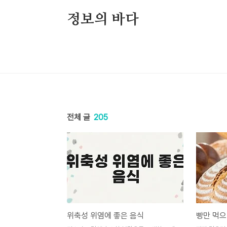
본문 바로가기
정보의 바다
전체 글
205
위축성 위염에 좋은 음식