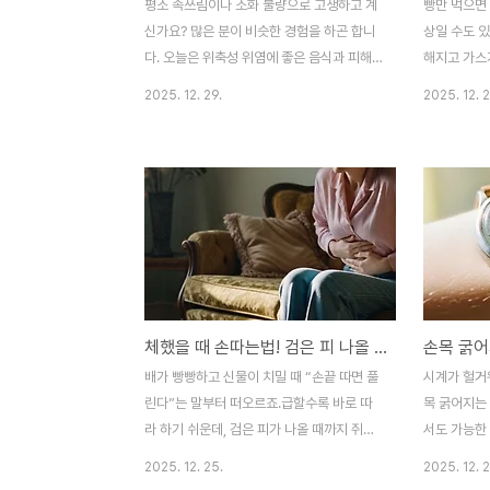
평소 속쓰림이나 소화 불량으로 고생하고 계
빵만 먹으면
신가요? 많은 분이 비슷한 경험을 하곤 합니
상일 수도 있
다. 오늘은 위축성 위염에 좋은 음식과 피해
해지고 가스가
야 할 음식, 그리고 실전 식단 팁까지 핵심만
단순 과식이
2025. 12. 29.
2025. 12. 2
콕콕 집어 알려드릴게요. 1. 위 점막을 보호하
·프럭탄 민감
는 식사 원칙부터 확인해 보세요위축성 위염
헷갈리는 원
은 위 점막이 얇아져 소화 기능이 떨어지는
체크법과 병
상태입니다. 그래서 위를 자극하지 않는 식사
한 번에 정
가 무엇보다 중요합니다. 핵심은 자극이 적고
만들까: 원인
소화가 잘 되는 음식을 고르는 것입니다.저지
성 vs 셀리
방 단백질과 부드러운 채소를 중심으로 식단
기 항체) 반
을 구성해 보세요. 규칙적인 식사와 천천히
기, 입술·목
씹는 습관도 꼭 챙겨야 합니다. 2. 속이 편안
리악 글루텐
체했을 때 손따는법! 검은 피 나올 때까지 짜면 안 되는 이유
해지는 추천 식품 리스트를 소개합니다어떤
부팽만, 피로
음식을 먹어야 할지 고민된다면 다음 식품들
쉬워요. 셀
배가 빵빵하고 신물이 치밀 때 “손끝 따면 풀
시계가 헐거
을 기억해 보세요.저지방 단백질: 닭가슴살이
(흡수 돌기)
린다”는 말부터 떠오르죠.급할수록 바로 따
목 굵어지는 
나 두부는 위에 부담..
라 하기 쉬운데, 검은 피가 나올 때까지 쥐어
서도 가능한
짜는 건 위험 하다는 걸 먼저 기억했으면 했
늘려 종잇장
2025. 12. 25.
2025. 12. 2
어요. 이 글에서 안전한 최소 수칙과 더 빨리
요.과장 없