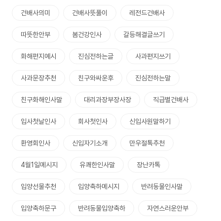
건배사의미
건배사뜻풀이
레전드건배사
따뜻한안부
봄건강인사
갈등해결글쓰기
화해편지예시
진심전하는글
사과편지쓰기
사과문장추천
친구와싸운후
진심전하는말
친구화해인사말
대리과장부장사장
직급별건배사
입사첫날인사
회사첫인사
신입사원말하기
환영회인사
신입자기소개
만우절톡추천
4월1일메시지
유쾌한인사말
장난카톡
입양선물추천
입양축하메시지
반려동물인사말
입양축하문구
반려동물입양축하
자연스러운안부