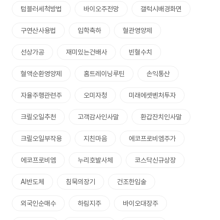
텀블러세척방법
바이오주전망
갤럭시배경화면
구연산사용법
입학축하
혈관영양제
선상가공
재미있는건배사
빈혈수치
혈액순환영양제
홈트레이닝루틴
손익통산
자율주행관련주
오미자청
미래에셋벤처투자
크릴오일추천
고객감사인사말
환갑잔치인사말
크릴오일부작용
지친마음
에코프로비엠주가
에코프로비엠
누리호발사체
코스닥신규상장
AI반도체
침묵의장기
건조한입술
외국인순매수
하림지주
바이오대장주