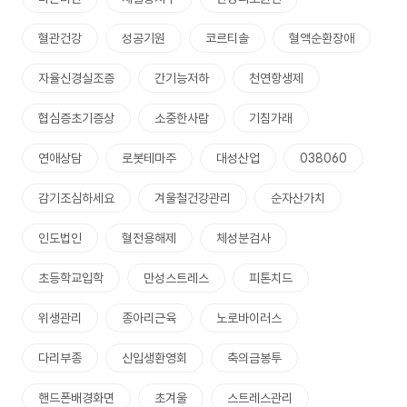
혈관건강
성공기원
코르티솔
혈액순환장애
자율신경실조증
간기능저하
천연항생제
협심증초기증상
소중한사람
기침가래
연애상담
로봇테마주
대성산업
038060
감기조심하세요
겨울철건강관리
순자산가치
인도법인
혈전용해제
체성분검사
초등학교입학
만성스트레스
피톤치드
위생관리
종아리근육
노로바이러스
다리부종
신입생환영회
축의금봉투
핸드폰배경화면
초겨울
스트레스관리