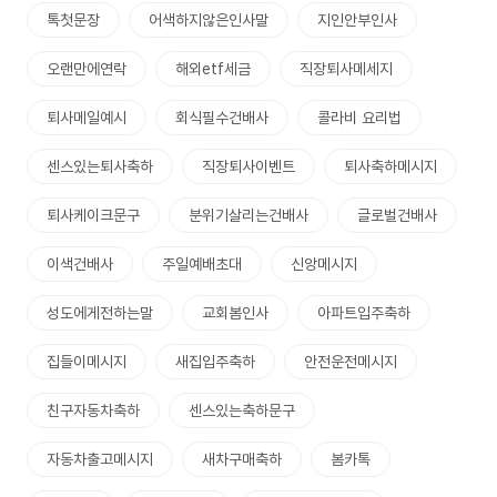
톡첫문장
어색하지않은인사말
지인안부인사
오랜만에연락
해외etf세금
직장퇴사메세지
퇴사메일예시
회식필수건배사
콜라비 요리법
센스있는퇴사축하
직장퇴사이벤트
퇴사축하메시지
퇴사케이크문구
분위기살리는건배사
글로벌건배사
이색건배사
주일예배초대
신앙메시지
성도에게전하는말
교회봄인사
아파트입주축하
집들이메시지
새집입주축하
안전운전메시지
친구자동차축하
센스있는축하문구
자동차출고메시지
새차구매축하
봄카톡