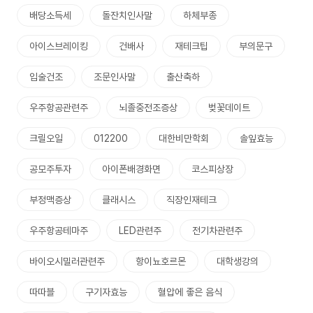
배당소득세
돌잔치인사말
하체부종
아이스브레이킹
건배사
재테크팁
부의문구
입술건조
조문인사말
출산축하
우주항공관련주
뇌졸중전조증상
벚꽃데이트
크릴오일
012200
대한비만학회
솔잎효능
공모주투자
아이폰배경화면
코스피상장
부정맥증상
클래시스
직장인재테크
우주항공테마주
LED관련주
전기차관련주
바이오시밀러관련주
항이뇨호르몬
대학생강의
따따블
구기자효능
혈압에 좋은 음식