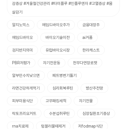
감증상 #겨울철건강관리 #타미플루 #인플루엔자 #고열증상 #몸
살감기
알지노믹스
에임드바이오주가
금융대장주
에임드바이오
바이오기술이전
ai거품
검지반지의미
유럽바이오시장
한라캐스트
PBR저평가
자기전운동
천무다연장로켓
알부민수치낮으면
페트병변기뚫기
라면건강하게먹기
심리회복루틴
방산주전망
피부미용식단
고무패킹세척
자기전물
락토프리요거트
수분섭취루틴
심장질환초기증상
rna치료제
텀블러물때제거
저fodmap식단