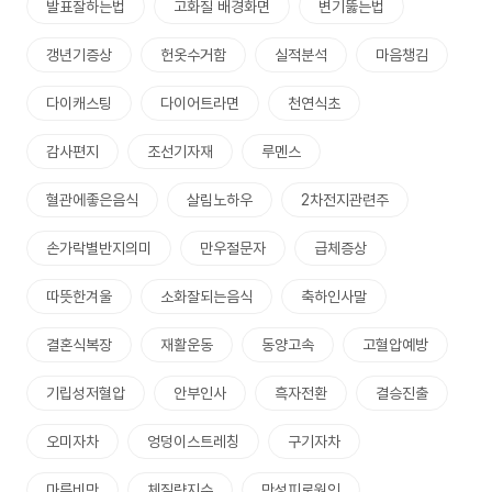
발표잘하는법
고화질 배경화면
변기뚫는법
갱년기증상
헌옷수거함
실적분석
마음챙김
다이캐스팅
다이어트라면
천연식초
감사편지
조선기자재
루멘스
혈관에좋은음식
살림노하우
2차전지관련주
손가락별반지의미
만우절문자
급체증상
따뜻한겨울
소화잘되는음식
축하인사말
결혼식복장
재활운동
동양고속
고혈압예방
기립성저혈압
안부인사
흑자전환
결승진출
오미자차
엉덩이스트레칭
구기자차
마른비만
체질량지수
만성피로원인