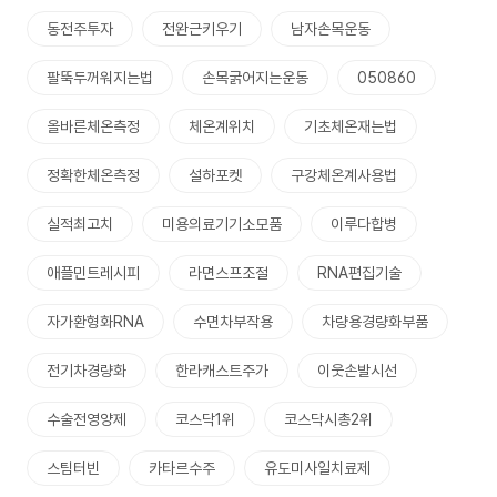
동전주투자
전완근키우기
남자손목운동
팔뚝두꺼워지는법
손목굵어지는운동
050860
올바른체온측정
체온계위치
기초체온재는법
정확한체온측정
설하포켓
구강체온계사용법
실적최고치
미용의료기기소모품
이루다합병
애플민트레시피
라면스프조절
RNA편집기술
자가환형화RNA
수면차부작용
차량용경량화부품
전기차경량화
한라캐스트주가
이웃손발시선
수술전영양제
코스닥1위
코스닥시총2위
스팀터빈
카타르수주
유도미사일치료제