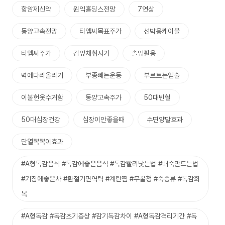
항암제신약
원익홀딩스전망
7연상
동양고속전망
티엠씨목표주가
선박용케이블
티엠씨주가
감잎채취시기
솔잎활용
벽에다리올리기
부종빼는운동
부르트는입술
이불헌옷수거함
동양고속주가
50대빈혈
50대심장건강
심장이안좋을때
수면양말효과
단열뽁뽁이효과
#A형독감음식 #독감에좋은음식 #독감빨리낫는법 #배숙만드는법
#기침에좋은차 #환절기면역력 #계란찜 #무꿀청 #죽종류 #독감회
복
#A형독감 #독감초기증상 #감기독감차이 #A형독감격리기간 #독