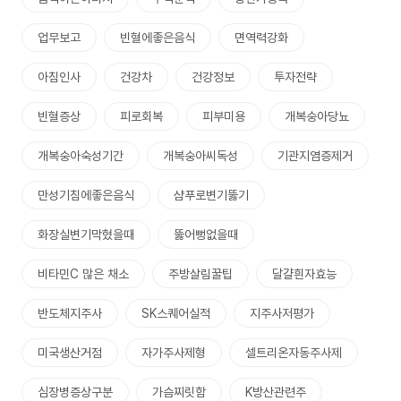
업무보고
빈혈에좋은음식
면역력강화
아침인사
건강차
건강정보
투자전략
빈혈증상
피로회복
피부미용
개복숭아당뇨
개복숭아숙성기간
개복숭아씨독성
기관지염증제거
만성기침에좋은음식
샴푸로변기뚫기
화장실변기막혔을때
뚫어뻥없을때
비타민C 많은 채소
주방살림꿀팁
달걀흰자효능
반도체지주사
SK스퀘어실적
지주사저평가
미국생산거점
자가주사제형
셀트리온자동주사제
심장병증상구분
가슴찌릿함
K방산관련주