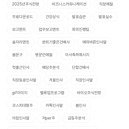
2025년주식전망
비즈니스커뮤니케이션
직장예절
무료다운로드
건강상식
발표습관
발표실수
보고멘트
업무보고멘트
회의진행팁
술자리멘트
분위기좋은건배사
예의바른인사말
봄문구
병문안예절
이사축하메시지
첫출근인사
배당주분석
단합건배사
직장동료인사말
겨울인사
직장인사말
gif이미지
밸류업프로그램
바이오주식전망
코스피대형주
카톡인사말
봄인사
아침인사말
저per주
급등주분석