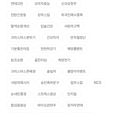
연애고민
오미자효능
신규상장주
전완근운동
강의스킬
외국인매수종목
혈액순환개선
입술건강
사랑의고백
크리스마스분위기
건오미자
만우절장난
기분좋은아침
천천히걷기
해양플랜트
림프순환
골든타임
계양전기
크리스마스폰배경
솔잎차
봄맞이이벤트
사랑의메시지
승진축하문구
업무스킬
NCS
눈내린풍경
스트레스증상
인지질
협심증증상
바이오관련주
장거리연애