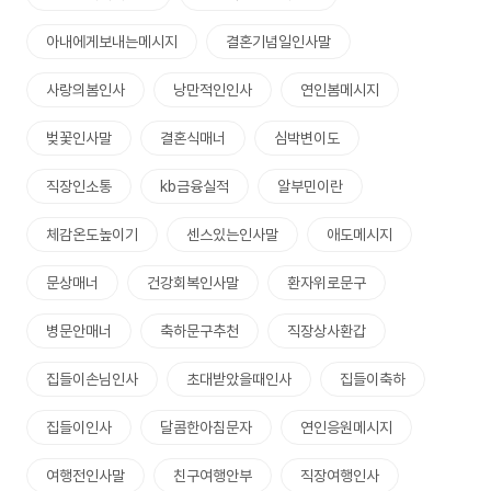
아내에게보내는메시지
결혼기념일인사말
사랑의봄인사
낭만적인인사
연인봄메시지
벚꽃인사말
결혼식매너
심박변이도
직장인소통
kb금융실적
알부민이란
체감온도높이기
센스있는인사말
애도메시지
문상매너
건강회복인사말
환자위로문구
병문안매너
축하문구추천
직장상사환갑
집들이손님인사
초대받았을때인사
집들이축하
집들이인사
달콤한아침문자
연인응원메시지
여행전인사말
친구여행안부
직장여행인사