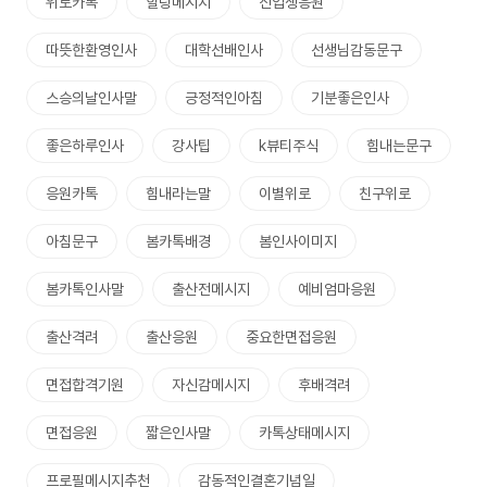
위로카톡
힐링메시지
신입생응원
따뜻한환영인사
대학선배인사
선생님감동문구
스승의날인사말
긍정적인아침
기분좋은인사
좋은하루인사
강사팁
k뷰티주식
힘내는문구
응원카톡
힘내라는말
이별위로
친구위로
아침문구
봄카톡배경
봄인사이미지
봄카톡인사말
출산전메시지
예비엄마응원
출산격려
출산응원
중요한면접응원
면접합격기원
자신감메시지
후배격려
면접응원
짧은인사말
카톡상태메시지
프로필메시지추천
감동적인결혼기념일