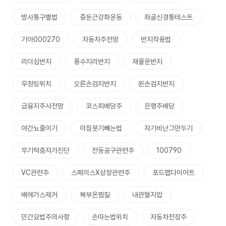
방사통구별법
중둔근강화운동
좌골신경통테스트
기아000270
자동차주전망
반지착용법
리더십반지
풍수지리반지
재물운반지
우정링위치
오른손검지반지
왼손검지반지
금융지주사전망
코스피배당주
은행주배당
야간뇨줄이기
아침붓기빼는법
자기비난그만두기
무기력증자가진단
전동공구관련주
100790
VC관련주
스페이스X상장관련주
포드맵다이어트
배에가스제거
복부온찜질
내관혈지압
민간요법주의사항
손따는법위치
자동차전장주