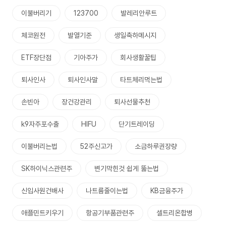
이불버리기
123700
발레리안루트
체코원전
발열기준
생일축하메시지
ETF장단점
기아주가
회사생활꿀팁
퇴사인사
퇴사인사말
타트체리먹는법
손빈아
장건강관리
퇴사선물추천
k9자주포수출
HIFU
단기트레이딩
이불버리는법
52주신고가
소금하루권장량
SK하이닉스관련주
변기막힌것 쉽게 뚫는법
신입사원건배사
나트륨줄이는법
KB금융주가
애플민트키우기
항공기부품관련주
셀트리온합병