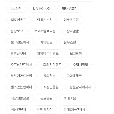
ibs식단
말못하는사람
말버릇교정
직장인발표
말하기스킬
업무발표팁
팀장보고
보고서발표요령
상사앞발표
보고멘트예시
회의멘트
실무스킬
회의끝맺음
회의마무리멘트
보고회의
오프닝멘트예시
회의시작멘트
수업시작팁
분위기만드는법
강의첫날
고마운동료
센스있는한마디
직장인응원
팀원감사메시지
직장생활공감
동료응원
후배마음
직장인편지
건배사사전
유래있는건배사