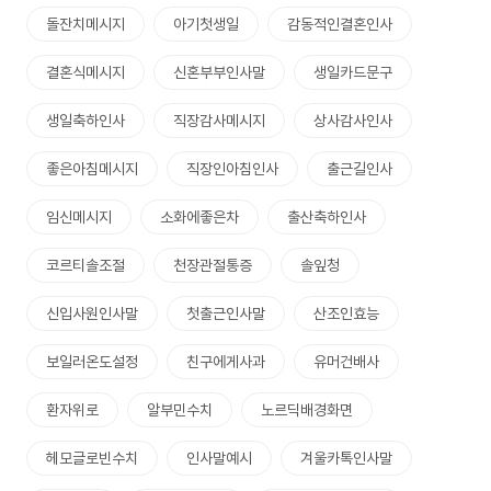
돌잔치메시지
아기첫생일
감동적인결혼인사
결혼식메시지
신혼부부인사말
생일카드문구
생일축하인사
직장감사메시지
상사감사인사
좋은아침메시지
직장인아침인사
출근길인사
임신메시지
소화에좋은차
출산축하인사
코르티솔조절
천장관절통증
솔잎청
신입사원인사말
첫출근인사말
산조인효능
보일러온도설정
친구에게사과
유머건배사
환자위로
알부민수치
노르딕배경화면
헤모글로빈수치
인사말예시
겨울카톡인사말