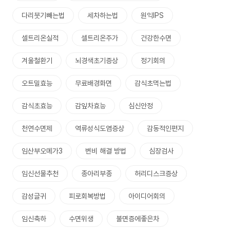
다리붓기빼는법
세차하는법
원익IPS
셀트리온실적
셀트리온주가
건강한수면
겨울철환기
뇌경색초기증상
정기회의
오트밀효능
무료배경화면
감식초먹는법
감식초효능
감잎차효능
심신안정
천연수면제
역류성식도염증상
감동적인편지
임산부오메가3
변비 해결 방법
심장검사
임신선물추천
종아리부종
허리디스크증상
감성글귀
피로회복방법
아이디어회의
임신축하
수면위생
불면증에좋은차