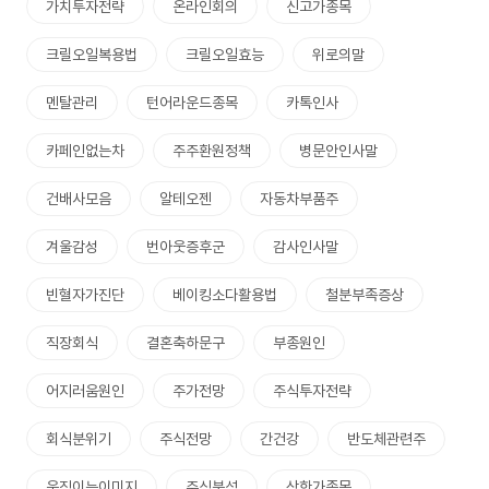
가치투자전략
온라인회의
신고가종목
크릴오일복용법
크릴오일효능
위로의말
멘탈관리
턴어라운드종목
카톡인사
카페인없는차
주주환원정책
병문안인사말
건배사모음
알테오젠
자동차부품주
겨울감성
번아웃증후군
감사인사말
빈혈자가진단
베이킹소다활용법
철분부족증상
직장회식
결혼축하문구
부종원인
어지러움원인
주가전망
주식투자전략
회식분위기
주식전망
간건강
반도체관련주
움직이는이미지
주식분석
상한가종목