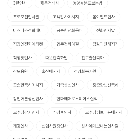
3월인사
짧은건배사
영양성분표보는법
프로모션인사말
고객감사메시지
봄이벤트인사
비즈니스전화매너
공손한전화응대
전화인사말
직장인전화에티켓
업무전화예절
팀원과친해지기
직장첫인사
따뜻한축하말
친구출산축하
산모응원
출산메시지
건강회복기원
공손한축하메시지
가족생신인사
정중한생신축하
장인어른생신인사
한화에어로스페이스실적
교수님감사인사
개강후인사
교수님께보내는메시지
개강인사
신입사원첫인사
상사에게보내는인사말