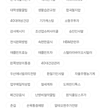
대학생활꿀팁
생활습관교정
합곡혈지압
40대여성건강
기가캐스팅
소형주투자
감사메시지
조선업슈퍼사이클
승진인사말
천식완화방법
속편한음식
HBM관련주
애플민트효능
애플민트차
스텔라라바이오시밀러
왼쪽엉덩이통증
40대건강관리
두산에너빌리티전망
환절기인사말
자율주행농기계
업무메일작성법
절세계좌
도파민디톡스
폐건강음식
난방비절약꿀팁
원익홀딩스주가
춘길
손목통증예방
알테오젠주가전망