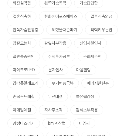
화장실막힘
왼쪽가슴콕콕
가슴답답함
결혼식축하
한화에어로스페이스
결혼식축의금
왼쪽가슴밑통증
체했을때손따기
악력키우는법
잠잘오는차
감잎차부작용
신입사원인사
골반통증원인
주식투자공부
소화제추천
마이크로LED
문자인사
마음힐링
갑각류알레르기
무기력증극복
에너지관련주
손목스트레칭
무료배경
북유럽감성
이메일예절
자사주소각
감식초부작용
감정다스리기
bmi계산법
티엠씨