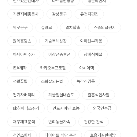
센스있는건배사
나트륨권장량
행운의반지
기관지에좋은차
감성문구
유전자편집
위로문구
슈링크
멸치탈출
스승의날편지
원익홀딩스
기술특례상장
와파린부작용
아세아텍주가
이상근증후군
장례식예절
ISA계좌
카카오톡프로필
아세아텍
생활꿀팁
소화잘되는법
늑간신경통
전기차배터리
겨울철실내습도
결혼식인사말
sk하이닉스주가
안토시아닌 효능
외국인수급
재무제표분석
반려동물가족
건강한 간식
천연소화제
다이어트 식단 추천
호흡기질환예방