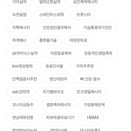
기아실적
알테오젠실적
승진축하메시지
늑연골염
스테인리스세척
트롯스타
카톡메시지
건강검진결과해석
가슴통증자가진단
하객매너
플랫폼기술
따뜻한위로
sk하이닉스실적
직장동료축하
감동적인생일축하
bmi정상범위
동료인사말
가치주추천
단백질음식추천
방산대장주
뼈 건강 음식
adc관련주
리가켐바이오
친구생일메시지
코스닥급등주
결혼축하메시지
가정용체온계
연금계좌전환
피부미용의료기기
HBM4
면역력높이는차
격려인사말
미스터트롯3