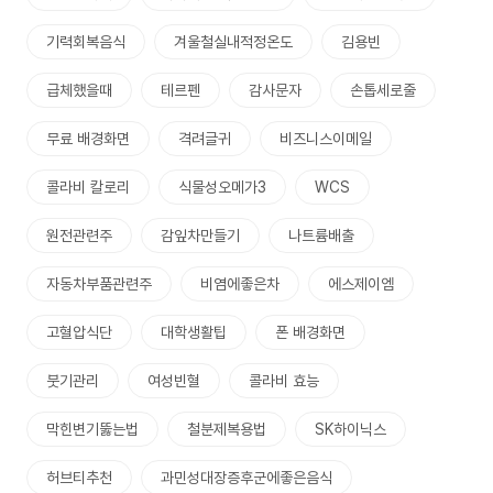
기력회복음식
겨울철실내적정온도
김용빈
급체했을때
테르펜
감사문자
손톱세로줄
무료 배경화면
격려글귀
비즈니스이메일
콜라비 칼로리
식물성오메가3
WCS
원전관련주
감잎차만들기
나트륨배출
자동차부품관련주
비염에좋은차
에스제이엠
고혈압식단
대학생활팁
폰 배경화면
붓기관리
여성빈혈
콜라비 효능
막힌변기뚫는법
철분제복용법
SK하이닉스
허브티추천
과민성대장증후군에좋은음식