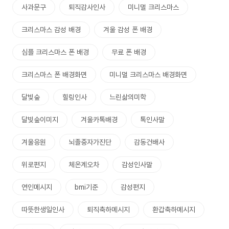
사과문구
퇴직감사인사
미니멀 크리스마스
크리스마스 감성 배경
겨울 감성 폰 배경
심플 크리스마스 폰 배경
무료 폰 배경
크리스마스 폰 배경화면
미니멀 크리스마스 배경화면
달빛숲
힐링인사
느린삶의미학
달빛숲이미지
겨울카톡배경
톡인사말
겨울응원
뇌졸중자가진단
감동건배사
위로편지
체온계오차
감성인사말
연인메시지
bmi기준
감성편지
따뜻한생일인사
퇴직축하메시지
환갑축하메시지