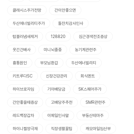
클래시스주가전망
간이안좋으면
두산에너빌리티주가
돌잔치감사인사
텀블러냄새제거
128820
심근경색전조증상
웃긴건배사
미니뇌졸중
농기계관련주
흉통원인
부모님환갑
두산에너빌리티
키트루다SC
신장건강관리
회식멘트
하이브로자임
기아배당금
SK스퀘어주가
간안좋을때증상
고배당주추천
SMR관련주
레드백장갑차
이메일인사말
부동산테마주
하이니켈양극재
직장생활꿀팁
캐모마일임산부