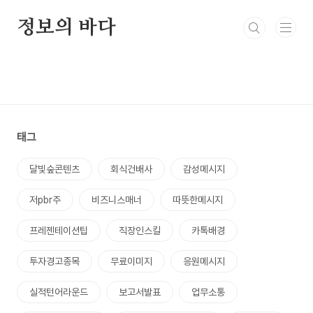
본문 바로가기
정보의 바다
태그
달빛숲콘텐츠
회식건배사
감성메시지
저pbr주
비즈니스매너
따뜻한메시지
프레젠테이션팁
직장인스킬
카톡배경
투자경고종목
무료이미지
응원메시지
실적턴어라운드
보고서발표
업무소통