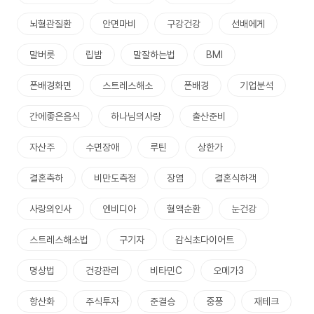
뇌혈관질환
안면마비
구강건강
선배에게
말버릇
립밤
말잘하는법
BMI
폰배경화면
스트레스해소
폰배경
기업분석
간에좋은음식
하나님의사랑
출산준비
자산주
수면장애
루틴
상한가
결혼축하
비만도측정
장염
결혼식하객
사랑의인사
엔비디아
혈액순환
눈건강
스트레스해소법
구기자
감식초다이어트
명상법
건강관리
비타민C
오메가3
항산화
주식투자
준결승
중풍
재테크