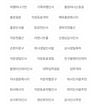
여행떠나기전
가족여행인사
출장떠나는동료
출장응원
직장동료격려
해외출장메시지
출장인사말
팀장첫인사
경력직첫출근
직장첫출근
라면나트륨
선생님감사인사
손편지문구
회사생일인사말
상사생일축하
직장생일인사
직장동료생일
친구발렌타인데이
발렌타인데이인사
대학입학응원
입학격려
자녀응원메시지
직장작별문구
퇴사인사말추천
퇴사메시지
직장동료작별인사
퇴직인사말추천
상사퇴직인사
정년퇴직인사
감사인사추천